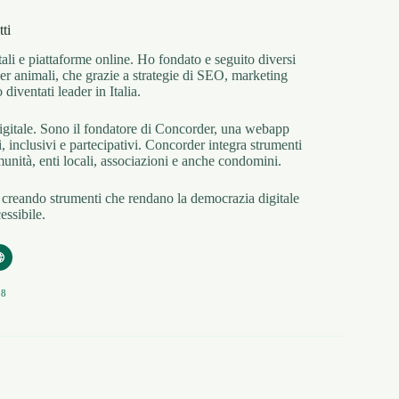
tti
ali e piattaforme online. Ho fondato e seguito diversi
 per animali, che grazie a strategie di SEO, marketing
iventati leader in Italia.
 digitale. Sono il fondatore di Concorder, una webapp
i, inclusivi e partecipativi. Concorder integra strumenti
munità, enti locali, associazioni e anche condomini.
 creando strumenti che rendano la democrazia digitale
essibile.
58