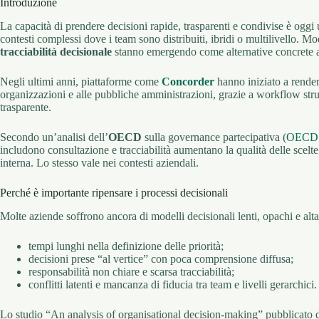
Introduzione
La capacità di prendere decisioni rapide, trasparenti e condivise è oggi u
contesti complessi dove i team sono distribuiti, ibridi o multilivello. M
tracciabilità decisionale
stanno emergendo come alternative concrete ai 
Negli ultimi anni, piattaforme come
Concorder
hanno iniziato a rendere
organizzazioni e alle pubbliche amministrazioni, grazie a workflow strut
trasparente.
Secondo un’analisi dell’
OECD
sulla governance partecipativa (
OECD –
includono consultazione e tracciabilità aumentano la qualità delle scelte,
interna. Lo stesso vale nei contesti aziendali.
Perché è importante ripensare i processi decisionali
Molte aziende soffrono ancora di modelli decisionali lenti, opachi e al
tempi lunghi nella definizione delle priorità;
decisioni prese “al vertice” con poca comprensione diffusa;
responsabilità non chiare e scarsa tracciabilità;
conflitti latenti e mancanza di fiducia tra team e livelli gerarchici.
Lo studio “An analysis of organisational decision-making” pubblicato 