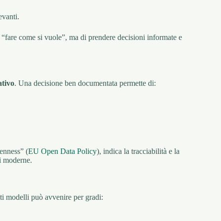
evanti.
di “fare come si vuole”, ma di prendere decisioni informate e
ativo
. Una decisione ben documentata permette di:
enness” (
EU Open Data Policy
), indica la tracciabilità e la
ni moderne.
sti modelli può avvenire per gradi: