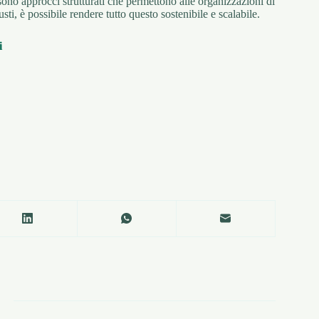
no approcci strutturati che permettono alle organizzazioni di
ti, è possibile rendere tutto questo sostenibile e scalabile.
i