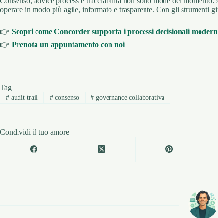
Consenso, advice process e tracciabilità non sono mode del momento: so
operare in modo più agile, informato e trasparente. Con gli strumenti gius
👉
Scopri come Concorder supporta i processi decisionali modern
👉
Prenota un appuntamento con noi
Tag
#
audit trail
#
consenso
#
governance collaborativa
Condividi il tuo amore