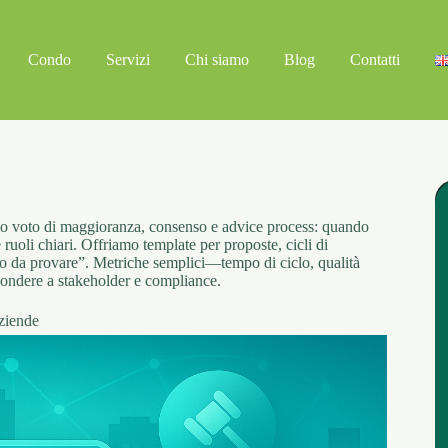
Condo
Servizi
Chi siamo
Blog
Contatti
mo voto di maggioranza, consenso e advice process: quando
ruoli chiari. Offriamo template per proposte, cicli di
ro da provare”. Metriche semplici—tempo di ciclo, qualità
pondere a stakeholder e compliance.
ziende