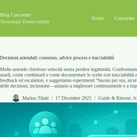
Salta
al
contenuto
Blog Concorder
Home
Concorder
Tecnologie Democratiche
Decisioni aziendali: consenso, advice process e tracciabilità
Molte aziende chiedono velocità senza perdere legittimità. Confrontia
usarli, come combinarli e come documentare le scelte con tracciabilità e 
feedback ed escalation, e suggeriamo esperimenti “buono per ora, sicu
delle decisioni, inclusione—aiutano a migliorare continuamente e a ris
Marino Tilatti
17 Dicembre 2025
Guide & Risorse
,
A