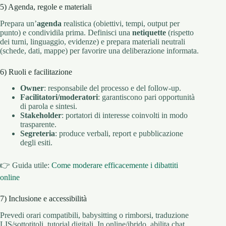
5) Agenda, regole e materiali
Prepara un’
agenda
realistica (obiettivi, tempi, output per
punto) e condividila prima. Definisci una
netiquette
(rispetto
dei turni, linguaggio, evidenze) e prepara materiali neutrali
(schede, dati, mappe) per favorire una deliberazione informata.
6) Ruoli e facilitazione
Owner
: responsabile del processo e del follow-up.
Facilitatori/moderatori
: garantiscono pari opportunità
di parola e sintesi.
Stakeholder
: portatori di interesse coinvolti in modo
trasparente.
Segreteria
: produce verbali, report e pubblicazione
degli esiti.
👉 Guida utile:
Come moderare efficacemente i dibattiti
online
7) Inclusione e accessibilità
Prevedi orari compatibili, babysitting o rimborsi, traduzione
LIS/sottotitoli, tutorial digitali. In online/ibrido, abilita chat