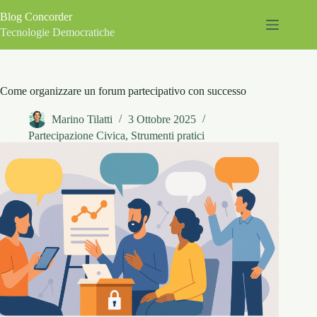
Salta
Blog Concorder
al
contenuto
Tecnologie Democratiche
Come organizzare un forum partecipativo con successo
Marino Tilatti
3 Ottobre 2025
Partecipazione Civica
,
Strumenti pratici