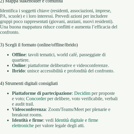
2) Mappa stakeholder e comunità
Identifica i soggetti chiave (residenti, associazioni, imprese,
PA, scuole) e i loro interessi. Prevedi azioni per includere
gruppi poco rappresentati (giovani, anziani, nuovi residenti).
Una buona mappatura riduce conflitti e aumenta l’efficacia del
confronto.
3) Scegli il formato (online/offline/ibrido)
Offline
: tavoli tematici, world café, passeggiate di
quartiere.
Online
: piattaforme deliberative e videoconferenze.
Ibrido
: unisce accessibilità e profondità del confronto.
4) Strumenti digitali consigliati
Piattaforme di partecipazione
:
Decidim
per proposte
e voto;
Concorder
per delibere, voto verificabile, verbali
e audit trail.
Videoconferenza
: Zoom/Teams/Meet per plenarie e
breakout rooms.
Identità e firme
: vedi
Identità digitale e firme
elettroniche
per valore legale degli atti.