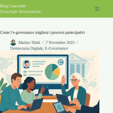
Salta
Blog Concorder
al
contenuto
Tecnologie Democratiche
Come l’e-governance migliora i processi partecipativi
Marino Tilatti
7 Novembre 2025
Democrazia Digitale
,
E-Governance