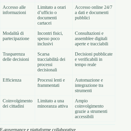
Accesso alle
Limitato a orari
Accesso online 24/7
informazioni
d’ufficio o
a dati e documenti
documenti
pubblici
cartacei
Modalità di
Incontri fisici,
Consultazioni e
partecipazione
spesso poco
assemblee digitali
inclusivi
aperte e tracciabili
Trasparenza
Scarsa
Decisioni pubblicate
delle decisioni
tracciabilità dei
e verificabili in
processi
tempo reale
decisionali
Efficienza
Processi lenti e
Automazione e
frammentati
integrazione tra
strumenti
Coinvolgimento
Limitato a una
Ampio
dei cittadini
minoranza attiva
coinvolgimento
grazie a strumenti
accessibili
E-governance e piattaforme collaborative